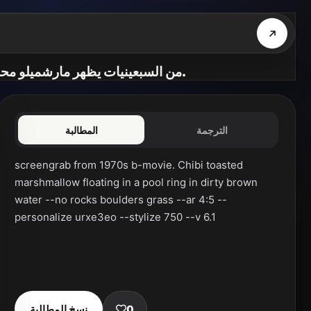
لقطة شاشة من فيلم B من السبعينيات يظهر مارشميلو محمص صغير يطفو في طوق سباحة في مياه بنية قذرة.
الترجمة
المطالبة
screengrab from 1970s b-movie. Chibi toasted 
marshmallow floating in a pool ring in dirty brown 
water --no rocks boulders grass --ar 4:5 --
personalize urxe3eo --stylize 750 --v 6.1
0
نسخ المطالبة