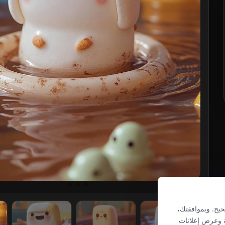
رورية لضمان عمل MusesAI بشكل صحيح. وبموافقتك،
ة وعرض إعلانات