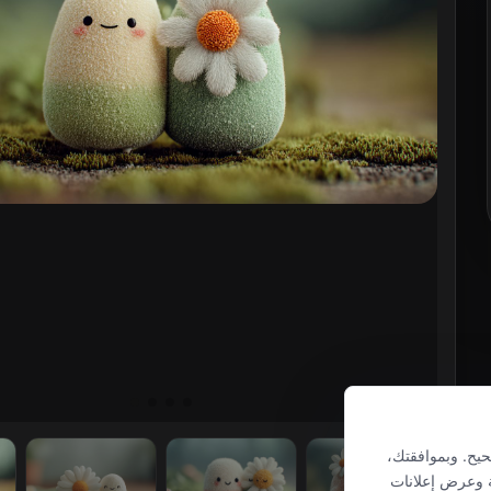
رورية لضمان عمل MusesAI بشكل صحيح. وبموافقتك،
ة وعرض إعلانات