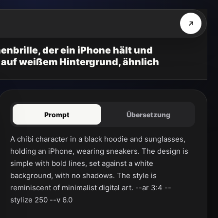
brille, der ein iPhone hält und
n auf weißem Hintergrund, ähnlich
Prompt
Übersetzung
A chibi character in a black hoodie and sunglasses, 
holding an iPhone, wearing sneakers. The design is 
simple with bold lines, set against a white 
background, with no shadows. The style is 
reminiscent of minimalist digital art. --ar 3:4 --
stylize 250 --v 6.0