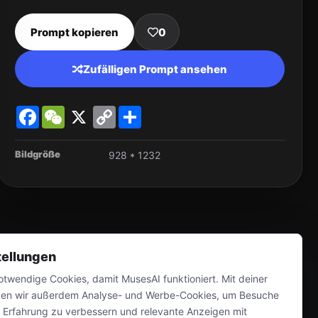
Prompt kopieren
0
Zufälligen Prompt ansehen
Facebook
WeChat
X
Copy
Share
Link
Bildgröße
928 * 1232
tellungen
twendige Cookies, damit MusesAI funktioniert. Mit deiner
en wir außerdem Analyse- und Werbe-Cookies, um Besuche
e Erfahrung zu verbessern und relevante Anzeigen mit