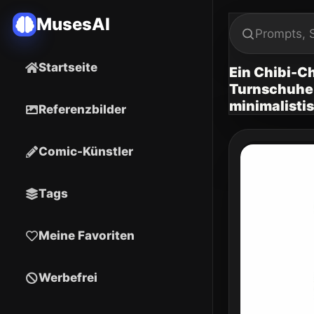
MusesAI
Startseite
Ein Chibi-C
Turnschuhe t
minimalistis
Referenzbilder
Comic-Künstler
Tags
Meine Favoriten
Werbefrei