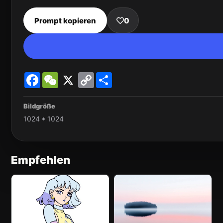
Prompt kopieren
0
Facebook
WeChat
X
Copy
Share
Link
Bildgröße
1024 * 1024
Empfehlen