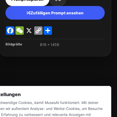
Zufälligen Prompt ansehen
Facebook
WeChat
X
Copy
Share
Link
Bildgröße
816 * 1456
tellungen
twendige Cookies, damit MusesAI funktioniert. Mit deiner
en wir außerdem Analyse- und Werbe-Cookies, um Besuche
e Erfahrung zu verbessern und relevante Anzeigen mit