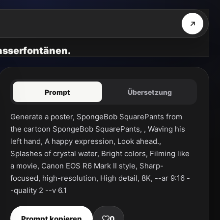
asserfontänen.
Prompt
Übersetzung
Generate a poster, SpongeBob SquarePants from 
the cartoon SpongeBob SquarePants, , Waving his 
left hand, A happy expression, Look ahead., 
Splashes of crystal water, Bright colors, Filming like 
a movie, Canon EOS R6 Mark II style, Sharp-
focused, high-resolution, High detail, 8K, --ar 9:16 -
-quality 2 --v 6.1
Prompt kopieren
0