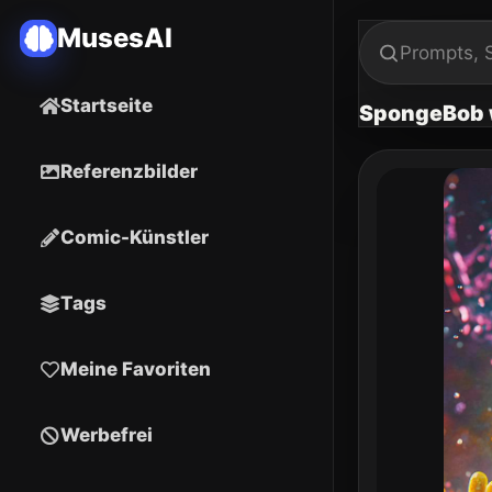
MusesAI
Startseite
SpongeBob w
Referenzbilder
Comic-Künstler
Tags
Meine Favoriten
Werbefrei