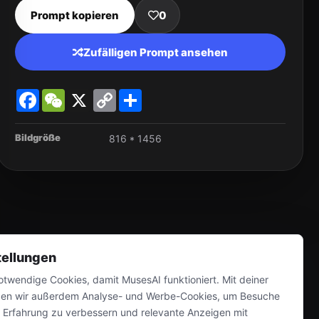
Prompt kopieren
0
Zufälligen Prompt ansehen
Facebook
WeChat
X
Copy
Share
Link
Bildgröße
816 * 1456
tellungen
twendige Cookies, damit MusesAI funktioniert. Mit deiner
en wir außerdem Analyse- und Werbe-Cookies, um Besuche
e Erfahrung zu verbessern und relevante Anzeigen mit