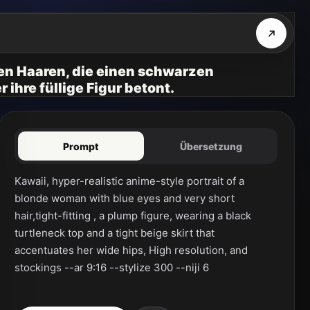
zen Haaren, die einen schwarzen
ihre füllige Figur betont.
Prompt
Übersetzung
Kawaii, hyper-realistic anime-style portrait of a 
blonde woman with blue eyes and very short 
hair,tight-fitting , a plump figure, wearing a black 
turtleneck top and a tight beige skirt that 
accentuates her wide hips, High resolution, and 
stockings --ar 9:16 --stylize 300 --niji 6