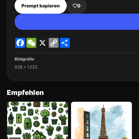
Prompt kopieren
0
Facebook
WeChat
X
Copy
Share
Link
Bildgröße
928 * 1232
Empfehlen