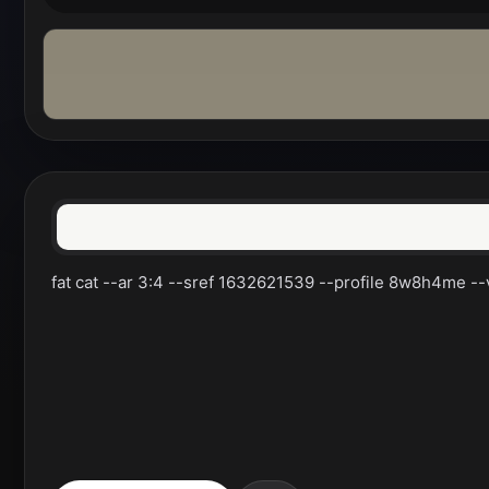
fat cat --ar 3:4 --sref 1632621539 --profile 8w8h4me --v