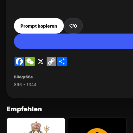
Prompt kopieren
0
Facebook
WeChat
X
Copy
Share
Link
Bildgröße
896 * 1344
Empfehlen