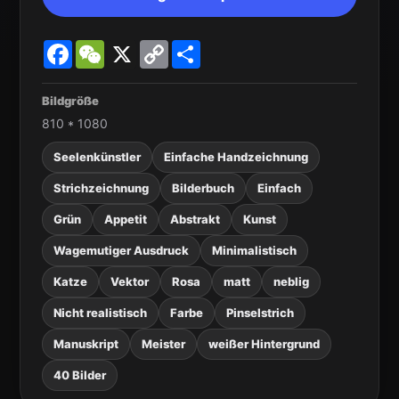
Facebook
WeChat
X
Copy
Share
Link
Bildgröße
810 * 1080
Seelenkünstler
Einfache Handzeichnung
Strichzeichnung
Bilderbuch
Einfach
Grün
Appetit
Abstrakt
Kunst
Wagemutiger Ausdruck
Minimalistisch
Katze
Vektor
Rosa
matt
neblig
Nicht realistisch
Farbe
Pinselstrich
Manuskript
Meister
weißer Hintergrund
40 Bilder