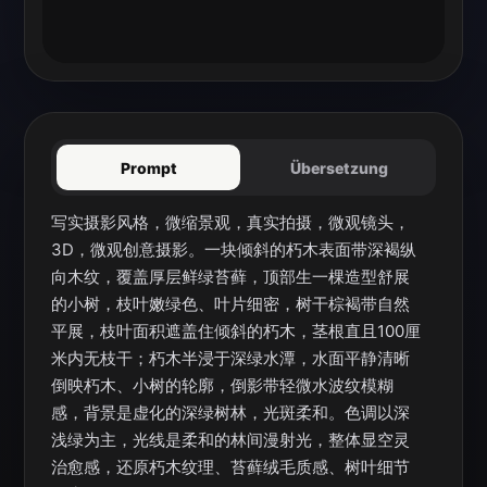
Prompt
Übersetzung
写实摄影风格，微缩景观，真实拍摄，微观镜头，
3D，微观创意摄影。一块倾斜的朽木表面带深褐纵
向木纹，覆盖厚层鲜绿苔藓，顶部生一棵造型舒展
的小树，枝叶嫩绿色、叶片细密，树干棕褐带自然
平展，枝叶面积遮盖住倾斜的朽木，茎根直且100厘
米内无枝干；朽木半浸于深绿水潭，水面平静清晰
倒映朽木、小树的轮廓，倒影带轻微水波纹模糊
感，背景是虚化的深绿树林，光斑柔和。色调以深
浅绿为主，光线是柔和的林间漫射光，整体显空灵
治愈感，还原朽木纹理、苔藓绒毛质感、树叶细节