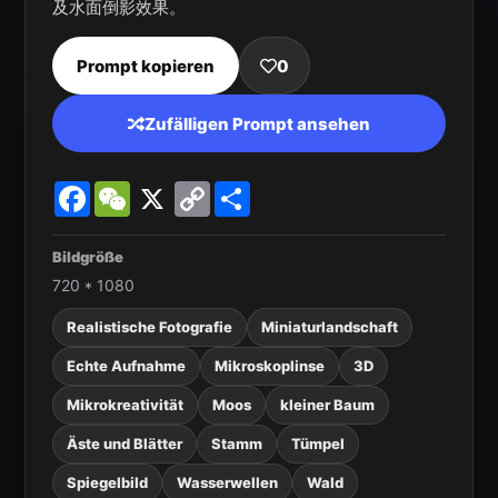
及水面倒影效果。
Prompt kopieren
0
Zufälligen Prompt ansehen
Facebook
WeChat
X
Copy
Share
Link
Bildgröße
720 * 1080
Realistische Fotografie
Miniaturlandschaft
Echte Aufnahme
Mikroskoplinse
3D
Mikrokreativität
Moos
kleiner Baum
Äste und Blätter
Stamm
Tümpel
Spiegelbild
Wasserwellen
Wald