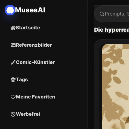
MusesAI
Startseite
Die hyperrea
Referenzbilder
Comic-Künstler
Tags
Meine Favoriten
Werbefrei