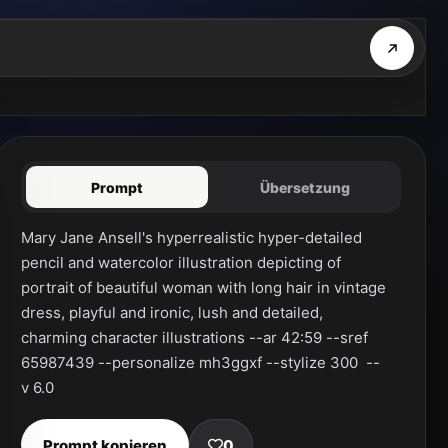
Prompt
Übersetzung
Mary Jane Ansell's hyperrealistic hyper-detailed 
pencil and watercolor illustration depicting of 
portrait of beautiful woman with long hair in vintage 
dress, playful and ironic, lush and detailed, 
charming character illustrations --ar 42:59 --sref 
65987439 --personalize mh3ggxf --stylize 300  --
v 6.0
Prompt kopieren
0