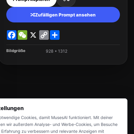
Zufälligen Prompt ansehen
Facebook
WeChat
X
Copy
Share
Link
Bildgröße
928 * 1312
tellungen
twendige Cookies, damit MusesAI funktioniert. Mit deiner
en wir außerdem Analyse- und Werbe-Cookies, um Besuche
e Erfahrung zu verbessern und relevante Anzeigen mit