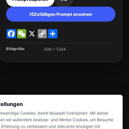
Zufälligen Prompt ansehen
Facebook
WeChat
X
Copy
Share
Link
Bildgröße
896 * 1344
tellungen
twendige Cookies, damit MusesAI funktioniert. Mit deiner
en wir außerdem Analyse- und Werbe-Cookies, um Besuche
e Erfahrung zu verbessern und relevante Anzeigen mit