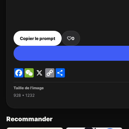
Copier le prompt
0
Facebook
WeChat
X
Copy
Share
Link
Taille de l'image
928 * 1232
Recommander