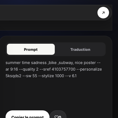
Prompt
Traduction
summer time sadness ,bike ,subway, nice poster --
ar 9:16 --quality 2 --sref 4103757700 --personalize 
5ksqds2 --sw 55 --stylize 1000 --v 6.1
Copier le prompt
0