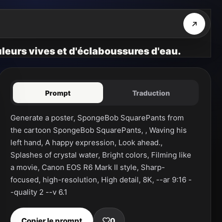
leurs vives et d'éclaboussures d'eau.
Prompt
Traduction
Generate a poster, SpongeBob SquarePants from 
the cartoon SpongeBob SquarePants, , Waving his 
left hand, A happy expression, Look ahead., 
Splashes of crystal water, Bright colors, Filming like 
a movie, Canon EOS R6 Mark II style, Sharp-
focused, high-resolution, High detail, 8K, --ar 9:16 -
-quality 2 --v 6.1
Copier le prompt
0