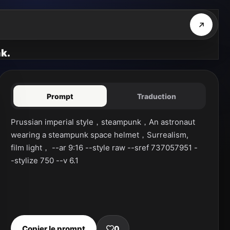
nk.
Prompt
Traduction
Prussian imperial style，steampunk，An astronaut 
wearing a steampunk space helmet，Surrealism, 
film light， --ar 9:16 --style raw --sref 737057951 -
-stylize 750 --v 6.1
Copier le prompt
0