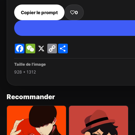
Copier le prompt
0
Facebook
WeChat
X
Copy
Share
Link
Taille de l'image
928 * 1312
Recommander