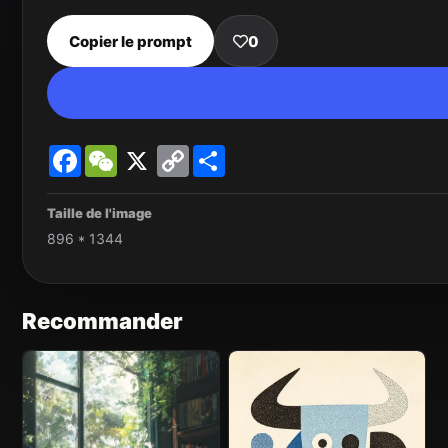
Copier le prompt
0
Facebook
WeChat
X
Copy
Share
Link
Taille de l'image
896 * 1344
Recommander