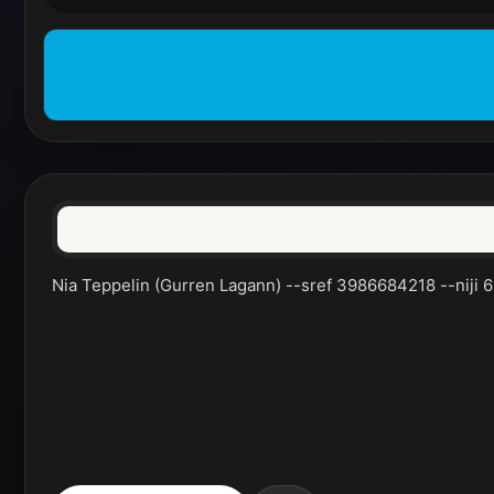
Nia Teppelin (Gurren Lagann) --sref 3986684218 --niji 6