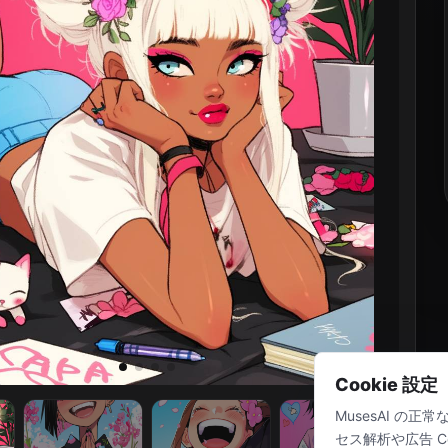
Cookie 設定
MusesAI の
セス解析や広告 Cook