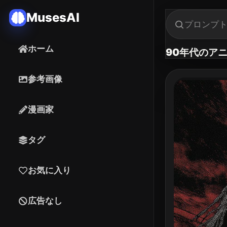
MusesAI
ホーム
90年代のア
参考画像
漫画家
タグ
お気に入り
広告なし