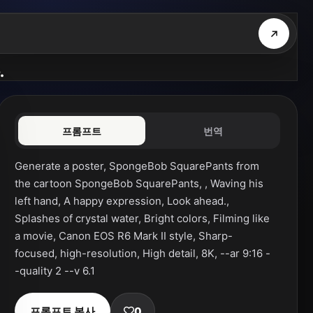
.
프롬프트
번역
Generate a poster, SpongeBob SquarePants from 
the cartoon SpongeBob SquarePants, , Waving his 
left hand, A happy expression, Look ahead., 
Splashes of crystal water, Bright colors, Filming like 
a movie, Canon EOS R6 Mark II style, Sharp-
focused, high-resolution, High detail, 8K, --ar 9:16 -
-quality 2 --v 6.1
프롬프트 복사
0