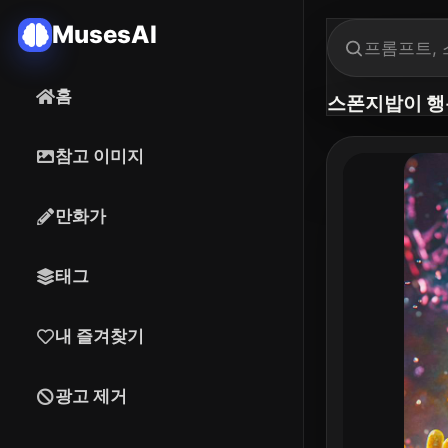
MusesAI
홈
스폰지밥이 행
참고 이미지
만화가
태그
내 즐겨찾기
광고 제거