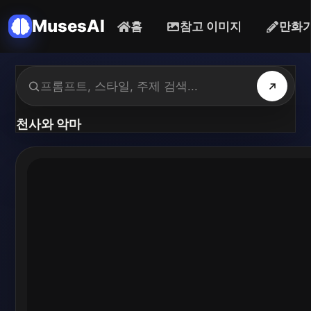
MusesAI
홈
참고 이미지
만화
천사와 악마