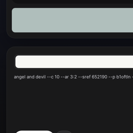
angel and devil --c 10 --ar 3:2 --sref 652190 --p b1oftln 