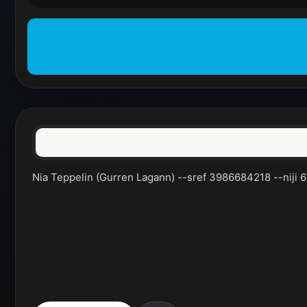
Nia Teppelin (Gurren Lagann) --sref 3986684218 --niji 6