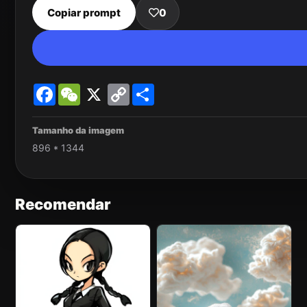
Copiar prompt
0
Facebook
WeChat
X
Copy
Share
Link
Tamanho da imagem
896 * 1344
Recomendar