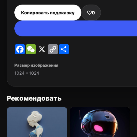
Копировать подсказку
0
Facebook
WeChat
X
Copy
Share
Link
Размер изображения
1024 * 1024
Рекомендовать