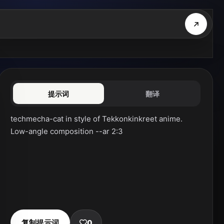
提示词
翻译
techmecha-cat in style of Tekkonkinkreet anime. 
Low-angle composition --ar 2:3
复制提示词
0