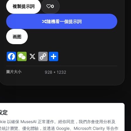
複製提示詞
0
隨機看一個提示詞
画图
Facebook
WeChat
X
Copy
Share
Link
圖片大小
928 * 1232
好設定
kie 以確保 MusesAI 正常運作。經你同意，我們亦會使用分析及
於統計瀏覽、優化體驗，並透過 Google、Microsoft Clarity 等合作