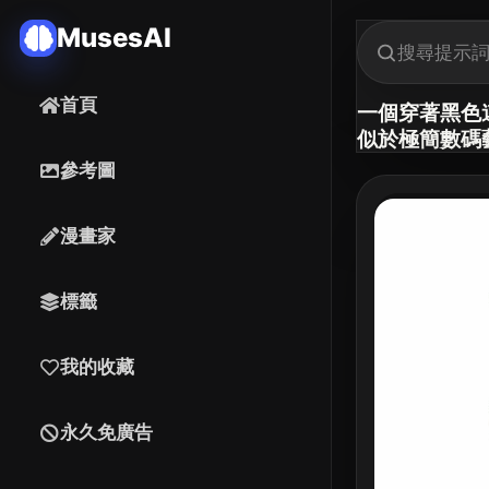
MusesAI
首頁
一個穿著黑色
似於極簡數碼
參考圖
漫畫家
標籤
我的收藏
永久免廣告