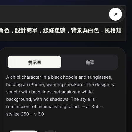
愛角色，設計簡單，線條粗獷，背景為白色，風格類
提示詞
翻譯
A chibi character in a black hoodie and sunglasses, 
holding an iPhone, wearing sneakers. The design is 
simple with bold lines, set against a white 
background, with no shadows. The style is 
reminiscent of minimalist digital art. --ar 3:4 --
stylize 250 --v 6.0