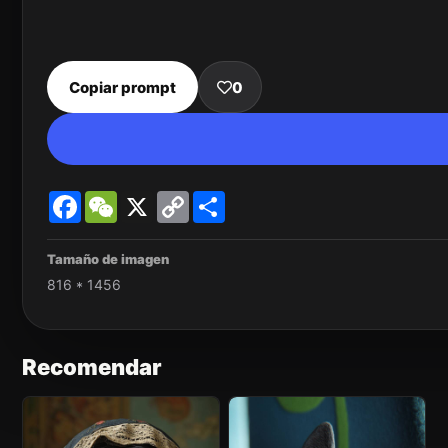
Copiar prompt
0
Facebook
WeChat
X
Copy
Share
Link
Tamaño de imagen
816 * 1456
Recomendar