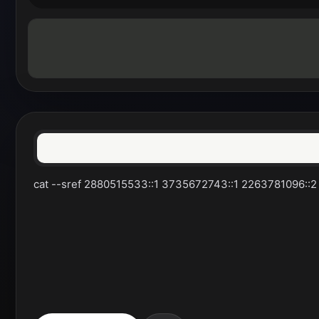
cat --sref 2880515533::1 3735672743::1 2263781096::2 