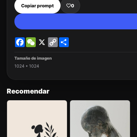
Copiar prompt
0
Facebook
WeChat
X
Copy
Share
Link
Tamaño de imagen
1024 * 1024
Recomendar