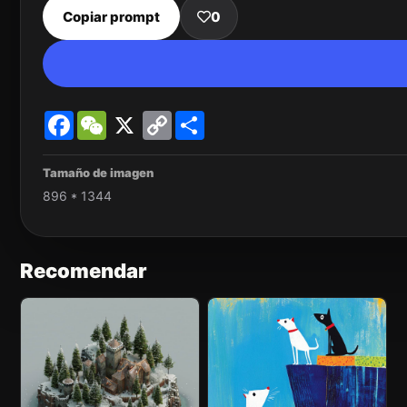
Copiar prompt
0
Facebook
WeChat
X
Copy
Share
Link
Tamaño de imagen
896 * 1344
Recomendar