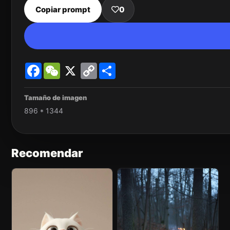
Copiar prompt
0
Facebook
WeChat
X
Copy
Share
Link
Tamaño de imagen
896 * 1344
Recomendar