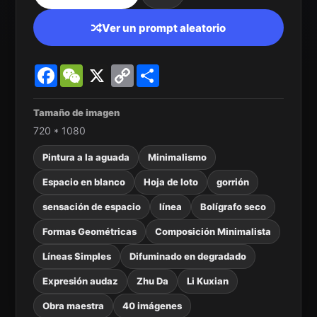
Ver un prompt aleatorio
Facebook
WeChat
X
Copy
Share
Link
Tamaño de imagen
720 * 1080
Pintura a la aguada
Minimalismo
Espacio en blanco
Hoja de loto
gorrión
sensación de espacio
línea
Bolígrafo seco
Formas Geométricas
Composición Minimalista
Líneas Simples
Difuminado en degradado
Expresión audaz
Zhu Da
Li Kuxian
Obra maestra
40 imágenes