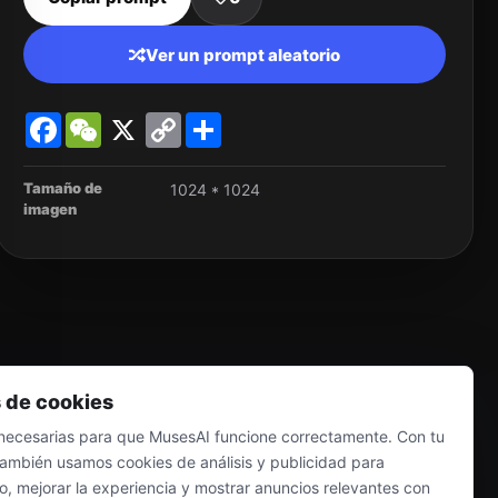
Ver un prompt aleatorio
Facebook
WeChat
X
Copy
Share
Link
Tamaño de
1024 * 1024
imagen
 de cookies
ecesarias para que MusesAI funcione correctamente. Con tu
también usamos cookies de análisis y publicidad para
co, mejorar la experiencia y mostrar anuncios relevantes con