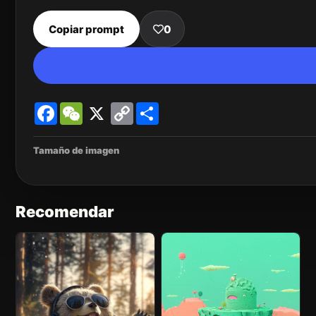
Copiar prompt
0
Facebook
WeChat
X
Copy
Share
Link
Tamaño de imagen
Recomendar